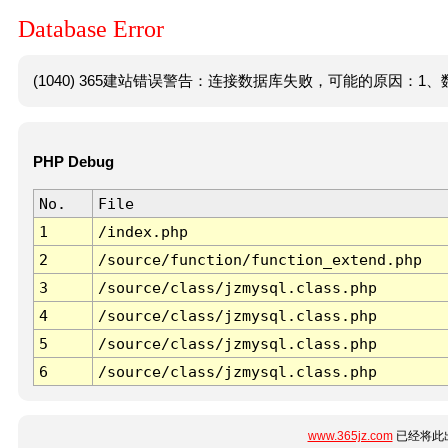
Database Error
(1040) 365建站错误警告：连接数据库失败，可能的原因：1、数
PHP Debug
No.
File
1
/index.php
2
/source/function/function_extend.php
3
/source/class/jzmysql.class.php
4
/source/class/jzmysql.class.php
5
/source/class/jzmysql.class.php
6
/source/class/jzmysql.class.php
www.365jz.com
已经将此