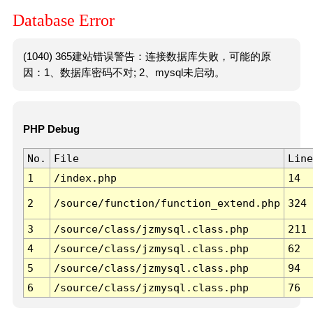
Database Error
(1040) 365建站错误警告：连接数据库失败，可能的原
因：1、数据库密码不对; 2、mysql未启动。
PHP Debug
No.
File
Line
1
/index.php
14
2
/source/function/function_extend.php
324
3
/source/class/jzmysql.class.php
211
4
/source/class/jzmysql.class.php
62
5
/source/class/jzmysql.class.php
94
6
/source/class/jzmysql.class.php
76