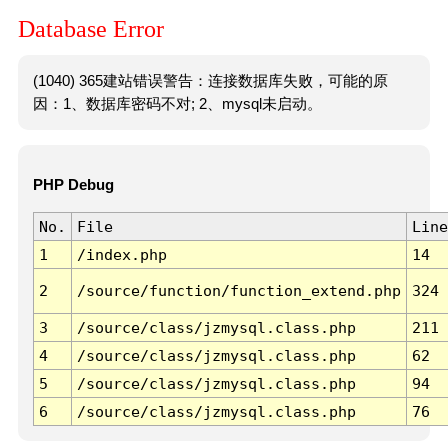
Database Error
(1040) 365建站错误警告：连接数据库失败，可能的原
因：1、数据库密码不对; 2、mysql未启动。
PHP Debug
No.
File
Line
1
/index.php
14
2
/source/function/function_extend.php
324
3
/source/class/jzmysql.class.php
211
4
/source/class/jzmysql.class.php
62
5
/source/class/jzmysql.class.php
94
6
/source/class/jzmysql.class.php
76