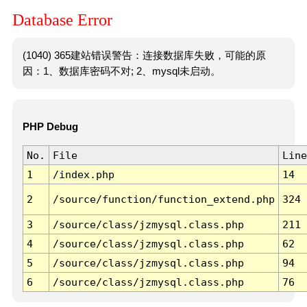
Database Error
(1040) 365建站错误警告：连接数据库失败，可能的原
因：1、数据库密码不对; 2、mysql未启动。
PHP Debug
No.
File
Line
1
/index.php
14
2
/source/function/function_extend.php
324
3
/source/class/jzmysql.class.php
211
4
/source/class/jzmysql.class.php
62
5
/source/class/jzmysql.class.php
94
6
/source/class/jzmysql.class.php
76