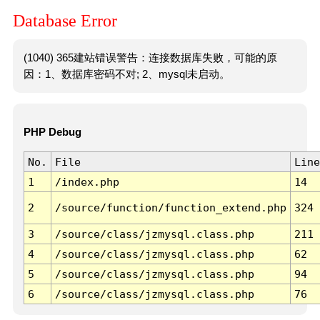
Database Error
(1040) 365建站错误警告：连接数据库失败，可能的原
因：1、数据库密码不对; 2、mysql未启动。
PHP Debug
No.
File
Line
1
/index.php
14
2
/source/function/function_extend.php
324
3
/source/class/jzmysql.class.php
211
4
/source/class/jzmysql.class.php
62
5
/source/class/jzmysql.class.php
94
6
/source/class/jzmysql.class.php
76