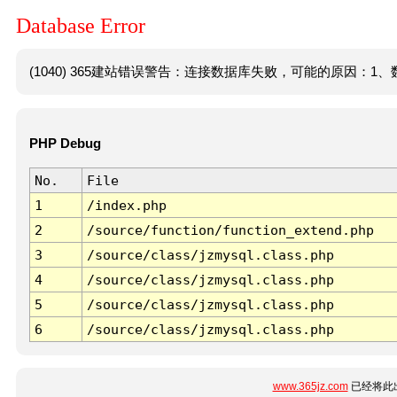
Database Error
(1040) 365建站错误警告：连接数据库失败，可能的原因：1、数
PHP Debug
No.
File
1
/index.php
2
/source/function/function_extend.php
3
/source/class/jzmysql.class.php
4
/source/class/jzmysql.class.php
5
/source/class/jzmysql.class.php
6
/source/class/jzmysql.class.php
www.365jz.com
已经将此