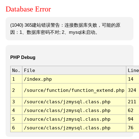
Database Error
(1040) 365建站错误警告：连接数据库失败，可能的原
因：1、数据库密码不对; 2、mysql未启动。
PHP Debug
No.
File
Line
1
/index.php
14
2
/source/function/function_extend.php
324
3
/source/class/jzmysql.class.php
211
4
/source/class/jzmysql.class.php
62
5
/source/class/jzmysql.class.php
94
6
/source/class/jzmysql.class.php
76