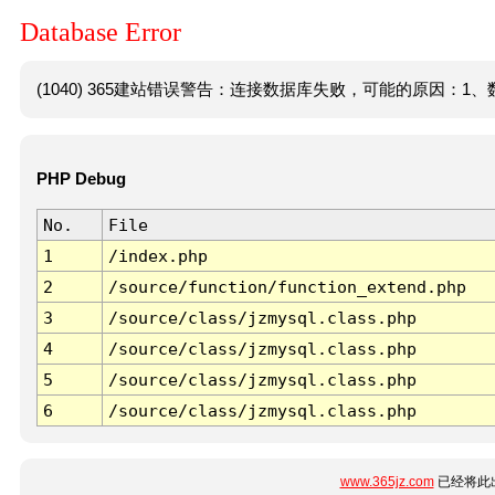
Database Error
(1040) 365建站错误警告：连接数据库失败，可能的原因：1、数
PHP Debug
No.
File
1
/index.php
2
/source/function/function_extend.php
3
/source/class/jzmysql.class.php
4
/source/class/jzmysql.class.php
5
/source/class/jzmysql.class.php
6
/source/class/jzmysql.class.php
www.365jz.com
已经将此