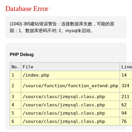
Database Error
(1040) 365建站错误警告：连接数据库失败，可能的原
因：1、数据库密码不对; 2、mysql未启动。
PHP Debug
No.
File
Line
1
/index.php
14
2
/source/function/function_extend.php
324
3
/source/class/jzmysql.class.php
211
4
/source/class/jzmysql.class.php
62
5
/source/class/jzmysql.class.php
94
6
/source/class/jzmysql.class.php
76