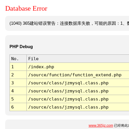
Database Error
(1040) 365建站错误警告：连接数据库失败，可能的原因：1、数
PHP Debug
No.
File
1
/index.php
2
/source/function/function_extend.php
3
/source/class/jzmysql.class.php
4
/source/class/jzmysql.class.php
5
/source/class/jzmysql.class.php
6
/source/class/jzmysql.class.php
www.365jz.com
已经将此