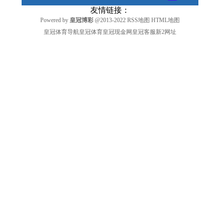
友情链接：
Powered by
皇冠博彩
@2013-2022
RSS地图
HTML地图
皇冠体育导航
皇冠体育
皇冠现金网
皇冠客服
新2网址