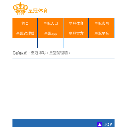
首页
皇冠入口
皇冠体育
皇冠官网
皇冠管理端
皇冠app
皇冠官方
皇冠平台
皇冠足球
皇冠现金盘
你的位置：
皇冠博彩
>
皇冠管理端
>
TOP