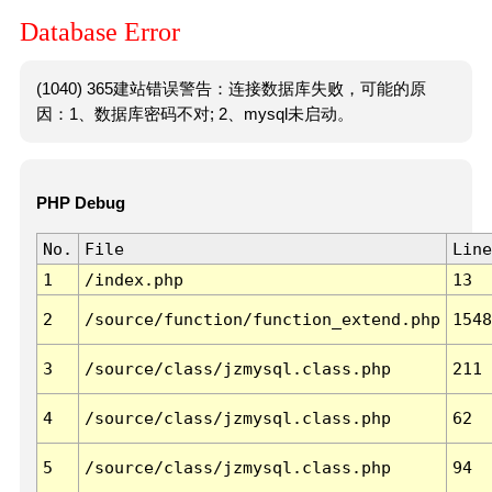
Database Error
(1040) 365建站错误警告：连接数据库失败，可能的原
因：1、数据库密码不对; 2、mysql未启动。
PHP Debug
No.
File
Line
1
/index.php
13
2
/source/function/function_extend.php
1548
3
/source/class/jzmysql.class.php
211
4
/source/class/jzmysql.class.php
62
5
/source/class/jzmysql.class.php
94