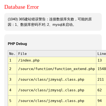
Database Error
(1040) 365建站错误警告：连接数据库失败，可能的原
因：1、数据库密码不对; 2、mysql未启动。
PHP Debug
No.
File
Line
1
/index.php
13
2
/source/function/function_extend.php
1548
3
/source/class/jzmysql.class.php
211
4
/source/class/jzmysql.class.php
62
5
/source/class/jzmysql.class.php
94