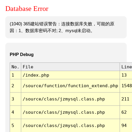
Database Error
(1040) 365建站错误警告：连接数据库失败，可能的原
因：1、数据库密码不对; 2、mysql未启动。
PHP Debug
No.
File
Line
1
/index.php
13
2
/source/function/function_extend.php
1548
3
/source/class/jzmysql.class.php
211
4
/source/class/jzmysql.class.php
62
5
/source/class/jzmysql.class.php
94