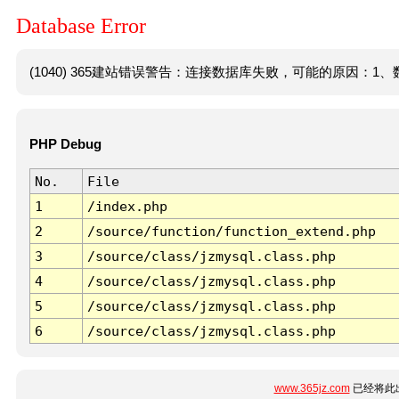
Database Error
(1040) 365建站错误警告：连接数据库失败，可能的原因：1、数
PHP Debug
No.
File
1
/index.php
2
/source/function/function_extend.php
3
/source/class/jzmysql.class.php
4
/source/class/jzmysql.class.php
5
/source/class/jzmysql.class.php
6
/source/class/jzmysql.class.php
www.365jz.com
已经将此