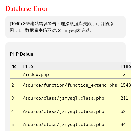
Database Error
(1040) 365建站错误警告：连接数据库失败，可能的原
因：1、数据库密码不对; 2、mysql未启动。
PHP Debug
No.
File
Line
1
/index.php
13
2
/source/function/function_extend.php
1548
3
/source/class/jzmysql.class.php
211
4
/source/class/jzmysql.class.php
62
5
/source/class/jzmysql.class.php
94