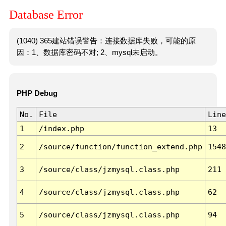
Database Error
(1040) 365建站错误警告：连接数据库失败，可能的原
因：1、数据库密码不对; 2、mysql未启动。
PHP Debug
No.
File
Line
1
/index.php
13
2
/source/function/function_extend.php
1548
3
/source/class/jzmysql.class.php
211
4
/source/class/jzmysql.class.php
62
5
/source/class/jzmysql.class.php
94