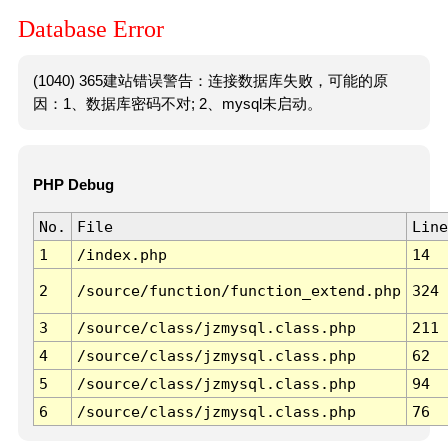
Database Error
(1040) 365建站错误警告：连接数据库失败，可能的原
因：1、数据库密码不对; 2、mysql未启动。
PHP Debug
No.
File
Line
1
/index.php
14
2
/source/function/function_extend.php
324
3
/source/class/jzmysql.class.php
211
4
/source/class/jzmysql.class.php
62
5
/source/class/jzmysql.class.php
94
6
/source/class/jzmysql.class.php
76