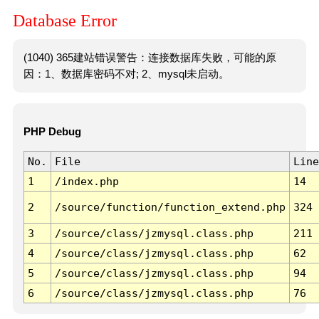
Database Error
(1040) 365建站错误警告：连接数据库失败，可能的原
因：1、数据库密码不对; 2、mysql未启动。
PHP Debug
No.
File
Line
1
/index.php
14
2
/source/function/function_extend.php
324
3
/source/class/jzmysql.class.php
211
4
/source/class/jzmysql.class.php
62
5
/source/class/jzmysql.class.php
94
6
/source/class/jzmysql.class.php
76