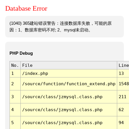
Database Error
(1040) 365建站错误警告：连接数据库失败，可能的原
因：1、数据库密码不对; 2、mysql未启动。
PHP Debug
No.
File
Line
1
/index.php
13
2
/source/function/function_extend.php
1548
3
/source/class/jzmysql.class.php
211
4
/source/class/jzmysql.class.php
62
5
/source/class/jzmysql.class.php
94