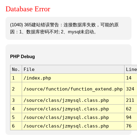
Database Error
(1040) 365建站错误警告：连接数据库失败，可能的原
因：1、数据库密码不对; 2、mysql未启动。
PHP Debug
No.
File
Line
1
/index.php
14
2
/source/function/function_extend.php
324
3
/source/class/jzmysql.class.php
211
4
/source/class/jzmysql.class.php
62
5
/source/class/jzmysql.class.php
94
6
/source/class/jzmysql.class.php
76