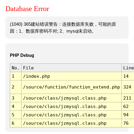
Database Error
(1040) 365建站错误警告：连接数据库失败，可能的原
因：1、数据库密码不对; 2、mysql未启动。
PHP Debug
No.
File
Line
1
/index.php
14
2
/source/function/function_extend.php
324
3
/source/class/jzmysql.class.php
211
4
/source/class/jzmysql.class.php
62
5
/source/class/jzmysql.class.php
94
6
/source/class/jzmysql.class.php
76